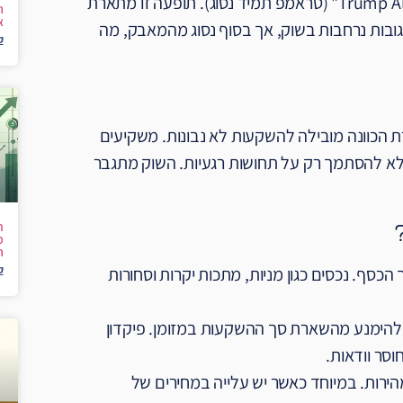
שמה של התופעה הוא ה-TACO, שפירושו "Trump Always Chickens Out" (טראמפ תמיד נסוג). תופעה זו מתארת
ה
א
ובות נרחבות בשוק, אך בסוף נסוג מהמאבק, מה
ק
סרת הכוונה מובילה להשקעות לא נבונות. משקיעים
, ולא להסתמך רק על תחושות רגעיות. השוק מתגבר
מ
ה
ק
כסף. נכסים כגון מניות, מתכות יקרות וסחורות
ץ להימנע מהשארת סך ההשקעות במזומן. פיקדון
וסר וודאות.
מהירות. במיוחד כאשר יש עלייה במחירים של