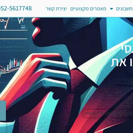
052-5617748
שבונים
מאמרים מקצועיים
יצירת קשר
סי
נו את