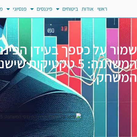
ראשי
אודות
ביטוחים
פיננסים
פנסיוני
מח
שמור על כספך בעידן הפיננ
המשתנה: 5 טקטיקות שיש
המשחק!