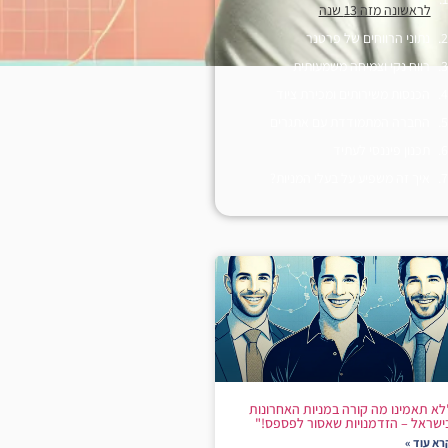
לראשונה מזה 13 שנה
נתוני הרווחים של פרטנר
רווח נקי וצמיחה משמעותית
הכנסות משירותים ומכירת ציוד
החברה המתמודדת עם אתגרים
תכנון פיננסי לעתיד
איך זה משפיע על בעלי המניות?
לא תאמינו מה קורה במניות האחרונות
ישראל – הזדמנויות שאסור לפספס!"
רא עוד »