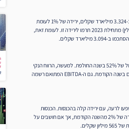
לפי הדו"ח הכספי האחרון, ההכנסות של פרטנר השנה הסתכמו בכ-3.324 מיליארד שקלים, ירידה של 1% לעומת
השנה הקודמת. השפעות ירידת התעריפים של הקש"ג (קישור גומלין) מתחילת 2023 תרמו לירידה זו. לעומת זאת,
ה
החברה רשמה רווח תפעולי של 400 מיליון שקלים, מה שמייצג גידול של 52% בשנה החולפת. למעשה, הרווח הנקי
ל
ק
מזנק ב-70% ומגיע ל-277 מיליון שקלים, לעומת 163 מיליון שקלים בשנה הקודמת. גם ה-EBITDA המתואם רשמה
שפעו לרעה, עם ירידה קלה בהכנסות. הכנסות
החברה משירותי תקשורת הסתכמו ב-2.759 מיליארד שקלים, ירידה של 2% מהשנה הקודמת, אך אם חושבים על