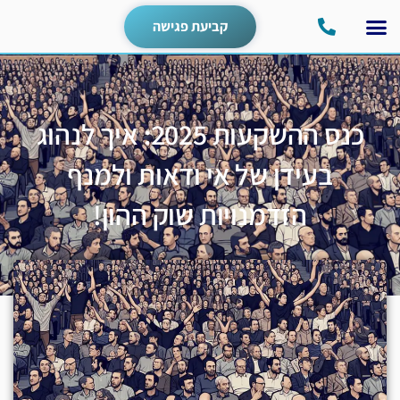
קביעת פגישה
כנס ההשקעות 2025: איך לנהוג
בעידן של אי ודאות ולמנף
הזדמנויות שוק ההון!