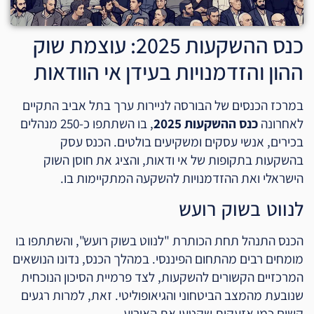
כנס ההשקעות 2025: עוצמת שוק
ההון והזדמנויות בעידן אי הוודאות
במרכז הכנסים של הבורסה לניירות ערך בתל אביב התקיים
לאחרונה
כנס ההשקעות 2025
, בו השתתפו כ-250 מנהלים
בכירים, אנשי עסקים ומשקיעים בולטים. הכנס עסק
בהשקעות בתקופות של אי ודאות, והציג את חוסן השוק
הישראלי ואת ההזדמנויות להשקעה המתקיימות בו.
לנווט בשוק רועש
הכנס התנהל תחת הכותרת "לנווט בשוק רועש", והשתתפו בו
מומחים רבים מהתחום הפיננסי. במהלך הכנס, נדונו הנושאים
המרכזיים הקשורים להשקעות, לצד פרמיית הסיכון הנוכחית
שנובעת מהמצב הביטחוני והגיאופוליטי. זאת, למרות רגעים
קשים כמו אזעקות שקטעו את האירוע.