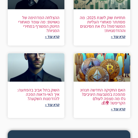
תחזיות שוק לשנת 2025: מה
ההצלחה המדהימה של
מסתתר מאחורי העליות
נאוויטס: מה עומד מאחורי
המטורפות? גלו את הסיכונים
הזינוק המטורף במחירי
וההזדמנויות!
המניות?
קרא עוד »
קרא עוד »
האם החקיקה החדשה תנהיג
השוק בתל אביב בהפתעה:
מהפכה במטבעות היציבים?
איך האי-ודאות הפכה
גלו מה מצפה לעולם
להזדמנות השקעה?
הקריפטו! 🌍💰
קרא עוד »
קרא עוד »