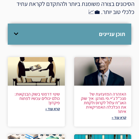
הסיכונים בצורה משומנת ביותר ולהתקדם לקראת עתיד
כלכלי טוב יותר. 💼📈
תוכן עניינים
האזהרה המזעזעת של
שינוי דרמטי בשוק הבנקאות:
מנכ"ל ג'יי.פי.מורגן: איך שוק
כולם יכולים עכשיו לפתוח
האג"ח עלול לקרוס ולקחת
פיקדון!
את הכלכלה האמריקאית
קרא עוד »
איתו!
קרא עוד »