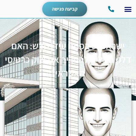
קביעת פגישה
ישראכרט בפתח עידן חדש: האם
דלק תצליח להטריף את שוק כרטיסי
האשראי?