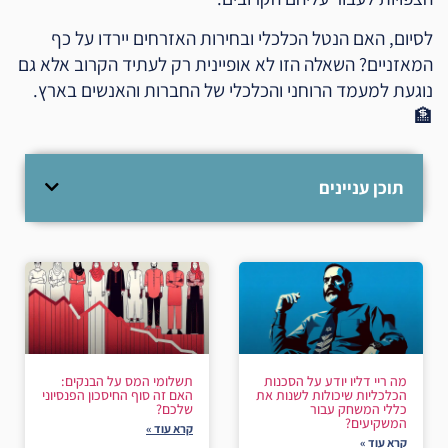
לסיום, האם הנטל הכלכלי ובחירות האזרחים יירדו על כף
המאזניים? השאלה הזו לא אופיינית רק לעתיד הקרוב אלא גם
נוגעת למעמד הרוחני והכלכלי של החברות והאנשים בארץ.
🏦
תוכן עניינים
מה ריי דליו יודע על הסכנות
תשלומי המס על הבנקים:
הכלכליות שיכולות לשנות את
האם זה סוף החיסכון הפנסיוני
כללי המשחק עבור
שלכם?
המשקיעים?
קרא עוד »
קרא עוד »