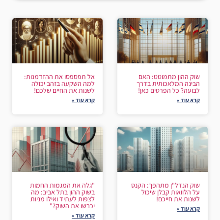
שוק ההון מתמוטט: האם
אל תפספסו את ההזדמנות:
הבינה המלאכותית בדרך
למה השקעה בזהב יכולה
לבועה? כל הפרטים כאן!
לשנות את החיים שלכם!
קרא עוד »
קרא עוד »
שוק הנדל"ן מתהפך: הקנס
"גלה את המגמות החמות
על הלוואות קבלן שיכול
בשוק ההון בתל אביב: מה
לשנות את חייכם!
לצפות לעתיד ואילו מניות
יכבשו את השוק?"
קרא עוד »
קרא עוד »