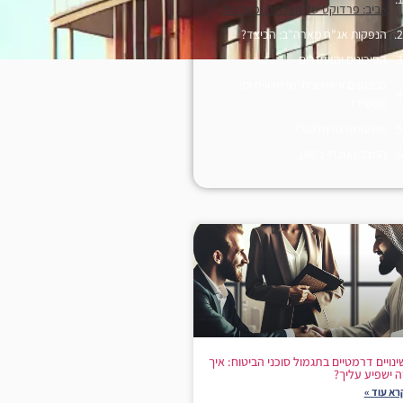
אביב: פרדוקס של הצלחות וכשלונות
הנפקות אג"ח מארה"ב: הכיצד?
הסיכונים והאתגרים
הנפגעים והיתרונות: מי מרוויח ומי
מפסיד?
מה עושה הרגולטור?
המצב הנוכחי בשוק
ינויים דרמטיים בתגמול סוכני הביטוח: איך
ה ישפיע עליך?
רא עוד »