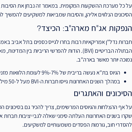
על כל מערכת ההשקעות המקומית. במאמר זה נבחן את הסיבות לפ
הסיכונים הנלווים אליהן, והסיבות שמביאות למשקיעים להמשיך ל
הנפקות אג"ח מארה"ב: הכיצד?
חברות נדל"ן אמריקאיות רבות בחרו לגייס כספים בתל אביב באמצ
הבתולה הבריטיים (BVI). הודות להפרשי הריביות בין
נמוכה יותר מאשר בארה"ב.
הגיוס בת"א נעשה בריבית של 7%-9% לעומת הלוואות מזנין בארה"ב המשויכות לריביות של כ-15%.
במהלך השנים האחרונות גייסו חברות ה-BVI מעל ל-50 מיליארד שקלים בבורסה המקומית.
הסיכונים והאתגרים
שקרו בשנים האחרונות העלתה סימני שאלה לגבי יציבות חברות אלו
להסדרי חוב, גורמות הפסדים משמעותיים למשקיעים.