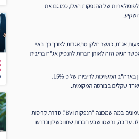
ופולאריות של ההנפקות האלו, כמו גם את
השקיע.
עות אג"ח, כאשר חלקן מתאגדות לצורך כך באיי
 המדינות, מאפשר הגיוס הזה לאותן חברות להנפיק אג"ח בריבית
מ
ל
א
ק
על אף ההצלחות והגיוסים המרשימים, צריך להכיר גם בסיכונים הטמונים במה שמכונה "הנפקות BVI". סדרת קריסות
. עד כה, נרשמו שבע חברות שחוו כשלון ונדרשו