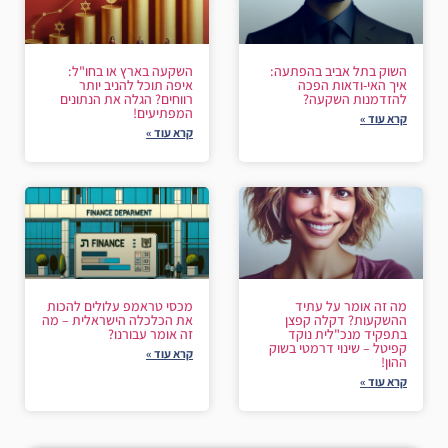
השוק בתל אביב בהפתעה:
השקעה בארץ או בחו"ל:
איך האי-ודאות הפכה
איפה תוכל להניב יותר
להזדמנות השקעה?
רווחים? הגלה את הנתונים
המפתיעים!
קרא עוד »
קרא עוד »
מה זה אומר על עתיד
מכסי טראמפ עלולים להכות
ההשקעות? דקלה קפצן
את הכלכלה הישראלית – מה
בתפקיד מנכ"לית נוקד
זה אומר עבורנו?
קפיטל – שינוי דרמטי בשוק
קרא עוד »
ההון!
קרא עוד »