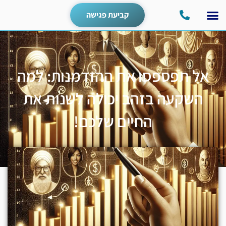
קביעת פגישה
אל תפספסו את ההזדמנות: למה
השקעה בזהב יכולה לשנות את
החיים שלכם!