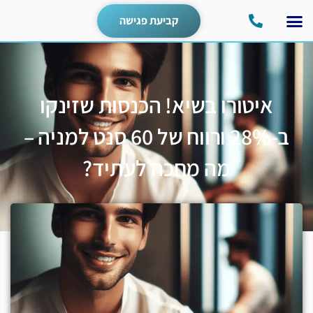
קביעת פגישה
איטורו בשיא! הכנסות שזינקו
ב-28% ורווח של 60 סנט למניה –
מה מחכה לעתיד?