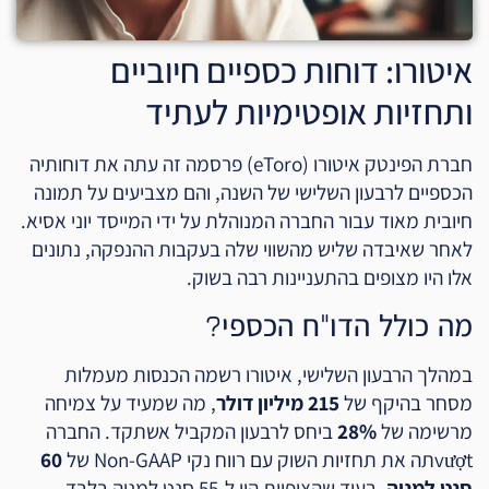
איטורו: דוחות כספיים חיוביים
ותחזיות אופטימיות לעתיד
חברת הפינטק איטורו (eToro) פרסמה זה עתה את דוחותיה
הכספיים לרבעון השלישי של השנה, והם מצביעים על תמונה
חיובית מאוד עבור החברה המנוהלת על ידי המייסד יוני אסיא.
לאחר שאיבדה שליש מהשווי שלה בעקבות ההנפקה, נתונים
אלו היו מצופים בהתעניינות רבה בשוק.
מה כולל הדו"ח הכספי?
במהלך הרבעון השלישי, איטורו רשמה הכנסות מעמלות
מסחר בהיקף של
215 מיליון דולר
, מה שמעיד על צמיחה
מרשימה של
28%
ביחס לרבעון המקביל אשתקד. החברה
vượtתה את תחזיות השוק עם רווח נקי Non-GAAP של
60
סנט למניה
, בעוד שהציפיות היו ל-55 סנט למניה בלבד.